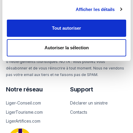
Newslettre
Afficher les détails
S'inscrire :
Se désinscrire :
Tout autoriser
J'accepte la mesure statistique d'ouverture de mes emails
(choix modifiable à tout moment).
Autoriser la sélection
Valider
Pour profiter de notre expertise en assurance
d’hébergements touristiques. NOTA : Vous pouvez vous
désabonner et de vous réinscrire à tout moment. Nous ne vendons
pas votre email aux tiers et ne faisons pas de SPAM.
Notre réseau
Support
Liger-Conseil.com
Déclarer un sinistre
LigerTourisme.com
Contacts
LigerArtifices.com