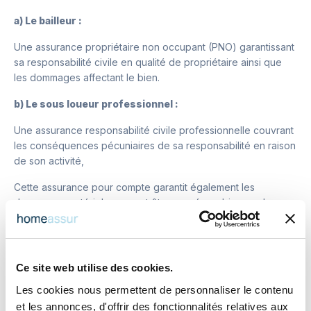
a) Le bailleur :
Une assurance propriétaire non occupant (PNO) garantissant
sa responsabilité civile en qualité de propriétaire ainsi que
les dommages affectant le bien.
b) Le sous loueur professionnel :
Une assurance responsabilité civile professionnelle couvrant
les conséquences pécuniaires de sa responsabilité en raison
de son activité,
Cette assurance pour compte garantit également les
dommages matériels pouvant être causés au bien par les
voyageurs qu'ils aient ou non une assurance villégiature,
incluse avec leur CB voire dans une assurance annulation.
Cette assurance de Responsabilité Civile Professionnelle
Ce site web utilise des cookies.
s'exercera également au profit du bailleur au cas où sa
Les cookies nous permettent de personnaliser le contenu
responsabilité serait recherchée suite à un dommage
corporel atteignant un voyageur et dont l'origine serait un
et les annonces, d'offrir des fonctionnalités relatives aux