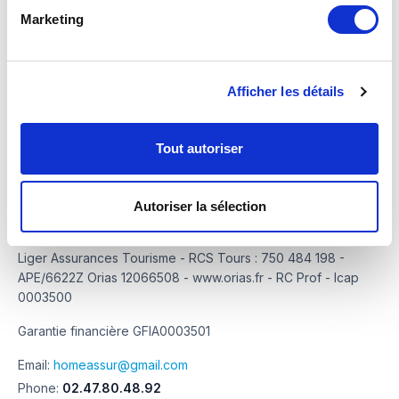
Marketing
Liger-Conseil.com
Déclarer un sinistre
LigerTourisme.com
Contacts
LigerArtifices.com
Afficher les détails
Tout autoriser
Autoriser la sélection
HomeAssur
Liger Assurances Tourisme - RCS Tours : 750 484 198 -
APE/6622Z Orias 12066508 - www.orias.fr - RC Prof - Icap
0003500
Garantie financière GFIA0003501
Email:
homeassur@gmail.com
Phone:
02.47.80.48.92