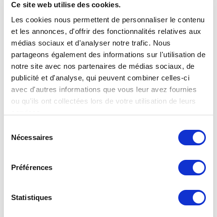
Elle sont d'ailleurs condamnées à disparaitre car l'essentiel
Ce site web utilise des cookies.
du besoin en assurance pour l'hébergeur n'est pas garanti.
Les cookies nous permettent de personnaliser le contenu
et les annonces, d'offrir des fonctionnalités relatives aux
médias sociaux et d'analyser notre trafic. Nous
partageons également des informations sur l'utilisation de
notre site avec nos partenaires de médias sociaux, de
Newslettre
publicité et d'analyse, qui peuvent combiner celles-ci
avec d'autres informations que vous leur avez fournies
S'inscrire :
Se désinscrire :
ou qu'ils ont collectées lors de votre utilisation de leurs
services.
J'accepte la mesure statistique d'ouverture de mes emails
Sélection
(choix modifiable à tout moment).
Nécessaires
du
consentement
Valider
Pour profiter de notre expertise en assurance
Préférences
d’hébergements touristiques. NOTA : Vous pouvez vous
désabonner et de vous réinscrire à tout moment. Nous ne vendons
pas votre email aux tiers et ne faisons pas de SPAM.
Statistiques
Notre réseau
Support